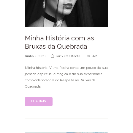
Minha História com as
Bruxas da Quebrada
Junho 2, 2020
Por
Vilma Rocha
472
Minha história: Vilma Rocha conta um pouco de sua
jornada espiritual e mágica e de sua experiência
como colaboradora do Respeita as Bruxas da
Quebrada.
LEIA MAIS