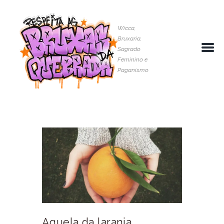
Wicca,
Bruxaria,
Sagrado
Feminino e
Paganismo
Aquela da laranja