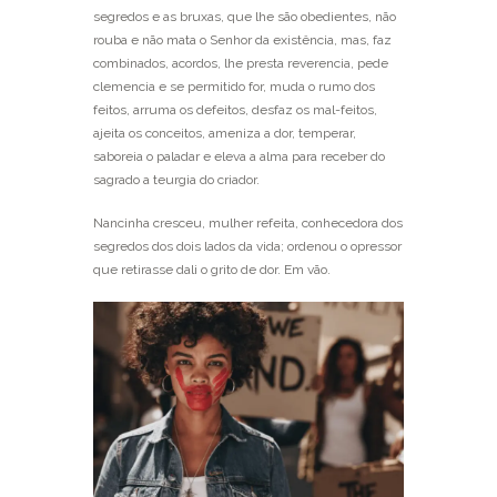
segredos e as bruxas, que lhe são obedientes, não
rouba e não mata o Senhor da existência, mas, faz
combinados, acordos, lhe presta reverencia, pede
clemencia e se permitido for, muda o rumo dos
feitos, arruma os defeitos, desfaz os mal-feitos,
ajeita os conceitos, ameniza a dor, temperar,
saboreia o paladar e eleva a alma para receber do
sagrado a teurgia do criador.
Nancinha cresceu, mulher refeita, conhecedora dos
segredos dos dois lados da vida; ordenou o opressor
que retirasse dali o grito de dor. Em vão.