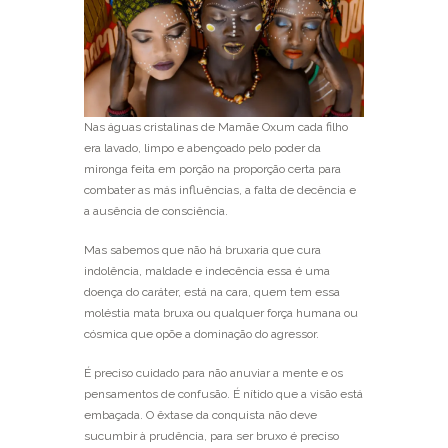
Nas águas cristalinas de Mamãe Oxum cada filho
era lavado, limpo e abençoado pelo poder da
mironga feita em porção na proporção certa para
combater as más influências, a falta de decência e
a ausência de consciência.
Mas sabemos que não há bruxaria que cura
indolência, maldade e indecência essa é uma
doença do caráter, está na cara, quem tem essa
moléstia mata bruxa ou qualquer força humana ou
cósmica que opõe a dominação do agressor.
É preciso cuidado para não anuviar a mente e os
pensamentos de confusão. É nítido que a visão está
embaçada. O êxtase da conquista não deve
sucumbir à prudência, para ser bruxo é preciso