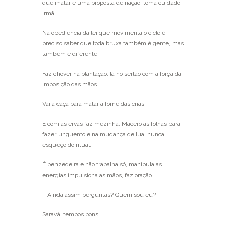
que matar é uma proposta de nação, toma cuidado
irmã.
Na obediência da lei que movimenta o ciclo é
preciso saber que toda bruxa também é gente, mas
também é diferente:
Faz chover na plantação, lá no sertão com a força da
imposição das mãos.
Vai a caça para matar a fome das crias.
E com as ervas faz mezinha. Macero as folhas para
fazer unguento e na mudança de lua, nunca
esqueço do ritual.
É benzedeira e não trabalha só, manipula as
energias impulsiona as mãos, faz oração.
– Ainda assim perguntas? Quem sou eu?
Saravá, tempos bons.