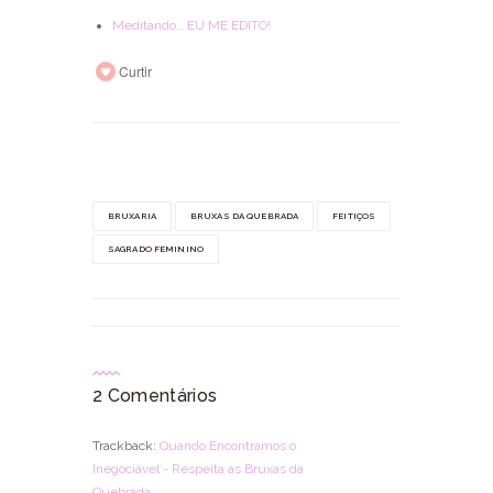
Meditando… EU ME EDITO!
Curtir
BRUXARIA
BRUXAS DA QUEBRADA
FEITIÇOS
SAGRADO FEMININO
2 Comentários
Trackback:
Quando Encontramos o
Inegociável - Respeita as Bruxas da
Quebrada