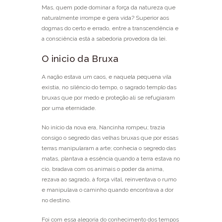
Mas, quem pode dominar a força da natureza que
naturalmente irrompe e gera vida? Superior aos
dogmas do certo e errado, entre a transcendência e
a consciência está a sabedoria provedora da lei.
O inicio da Bruxa
A nação estava um caos, e naquela pequena vila
existia, no silêncio do tempo, o sagrado templo das
bruxas que por medo e proteção ali se refugiaram
por uma eternidade.
No início da nova era, Nancinha rompeu; trazia
consigo o segredo das velhas bruxas que por essas
terras manipularam a arte; conhecia o segredo das
matas, plantava a essência quando a terra estava no
cio, bradava com os animais o poder da anima,
rezava ao sagrado, à força vital, reinventava o rumo
e manipulava o caminho quando encontrava a dor
no destino.
Foi com essa alegoria do conhecimento dos tempos