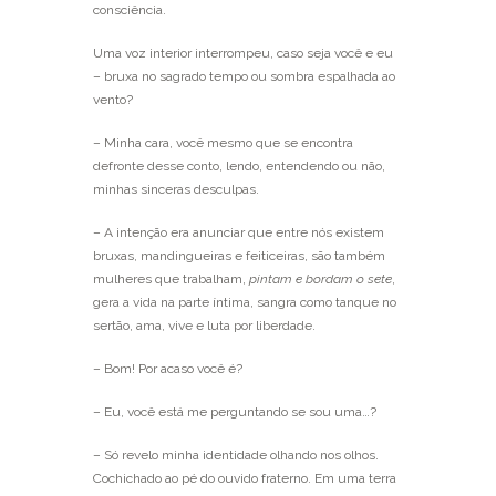
consciência.
Uma voz interior interrompeu, caso seja você e eu
– bruxa no sagrado tempo ou sombra espalhada ao
vento?
– Minha cara, você mesmo que se encontra
defronte desse conto, lendo, entendendo ou não,
minhas sinceras desculpas.
– A intenção era anunciar que entre nós existem
bruxas, mandingueiras e feiticeiras, são também
mulheres que trabalham,
pintam e bordam o sete
,
gera a vida na parte íntima, sangra como tanque no
sertão, ama, vive e luta por liberdade.
– Bom! Por acaso você é?
– Eu, você está me perguntando se sou uma…?
– Só revelo minha identidade olhando nos olhos.
Cochichado ao pé do ouvido fraterno. Em uma terra