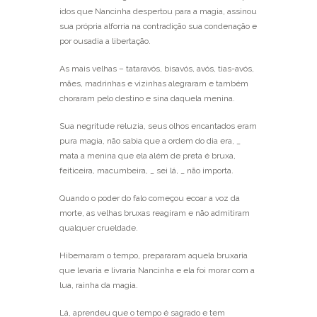
idos que Nancinha despertou para a magia, assinou
sua própria alforria na contradição sua condenação e
por ousadia a libertação.
As mais velhas – tataravós, bisavós, avós, tias-avós,
mães, madrinhas e vizinhas alegraram e também
choraram pelo destino e sina daquela menina.
Sua negritude reluzia, seus olhos encantados eram
pura magia, não sabia que a ordem do dia era, _
mata a menina que ela além de preta é bruxa,
feiticeira, macumbeira, _ sei lá, _ não importa.
Quando o poder do falo começou ecoar a voz da
morte, as velhas bruxas reagiram e não admitiram
qualquer crueldade.
Hibernaram o tempo, prepararam aquela bruxaria
que levaria e livraria Nancinha e ela foi morar com a
lua, rainha da magia.
Lá, aprendeu que o tempo é sagrado e tem