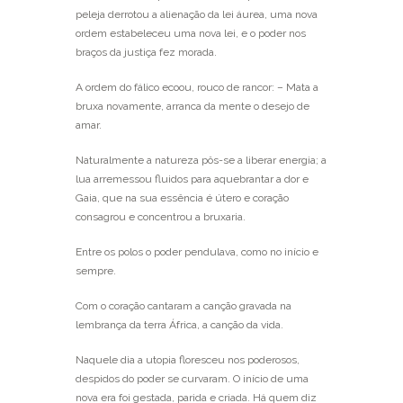
peleja derrotou a alienação da lei áurea, uma nova
ordem estabeleceu uma nova lei, e o poder nos
braços da justiça fez morada.
A ordem do fálico ecoou, rouco de rancor: – Mata a
bruxa novamente, arranca da mente o desejo de
amar.
Naturalmente a natureza pôs-se a liberar energia; a
lua arremessou fluidos para aquebrantar a dor e
Gaia, que na sua essência é útero e coração
consagrou e concentrou a bruxaria.
Entre os polos o poder pendulava, como no início e
sempre.
Com o coração cantaram a canção gravada na
lembrança da terra África, a canção da vida.
Naquele dia a utopia floresceu nos poderosos,
despidos do poder se curvaram. O início de uma
nova era foi gestada, parida e criada. Há quem diz