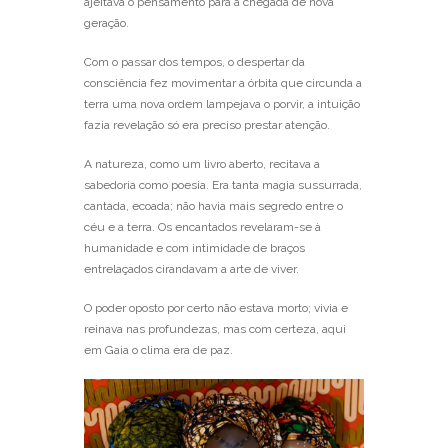
ajeitava o pensamento para a chegada de nova
geração.
Com o passar dos tempos, o despertar da
consciência fez movimentar a órbita que circunda a
terra uma nova ordem lampejava o porvir, a intuição
fazia revelação só era preciso prestar atenção.
A natureza, como um livro aberto, recitava a
sabedoria como poesia. Era tanta magia sussurrada,
cantada, ecoada; não havia mais segredo entre o
céu e a terra. Os encantados revelaram-se à
humanidade e com intimidade de braços
entrelaçados cirandavam a arte de viver.
O poder oposto por certo não estava morto; vivia e
reinava nas profundezas, mas com certeza, aqui
em Gaia o clima era de paz.