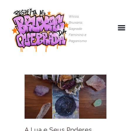
Wicca,
Bruxaria,
Sagrado
Feminino e
Paganismo
A Lua e Seus Poderes