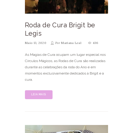
Roda de Cura Brigit be
Legis
Maio 13, 2020
Por
Mariana Leal
436
As Magias de Cura ocupam um lugar especial nos
Círculos Mágicos, as Rodas de Cura são realizadas
durante as celebrações da roda do Ano e em
momentos exclusivamente dedicados à Brigit e à
cura.
LEIA MAIS