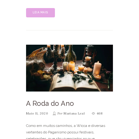
LEIA MAIS
A Roda do Ano
Maio 11, 2020
Por
Mariana Leal
468
Como em muitos caminhos, a Wicca e diversas
vertentes do Paganismo possui festivais,
celebrações, que são vivenciados no que