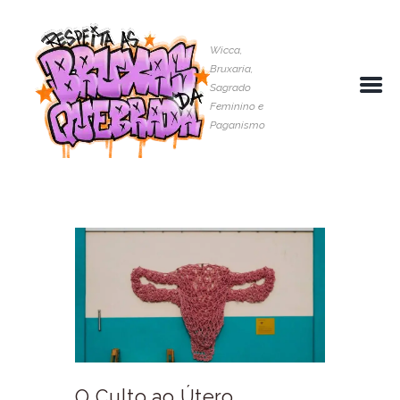
Wicca,
Bruxaria,
Sagrado
Feminino e
Paganismo
O Culto ao Útero