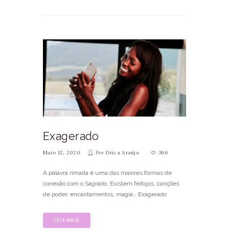
Exagerado
Maio 12, 2020
Por
Drica Araújo
366
A palavra rimada é uma das maiores formas de
conexão com o Sagrado. Existem feitiços, canções
de poder, encantamentos, magia… Exagerado
LEIA MAIS