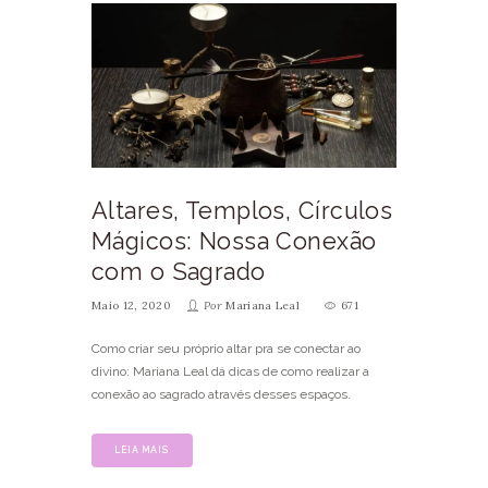
Altares, Templos, Círculos
Mágicos: Nossa Conexão
com o Sagrado
Maio 12, 2020
Por
Mariana Leal
671
Como criar seu próprio altar pra se conectar ao
divino: Mariana Leal dá dicas de como realizar a
conexão ao sagrado através desses espaços.
LEIA MAIS