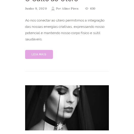
Junho 9, 2020
Por
Aline Pires
630
Ao nos conectar ao útero permitimos a integração
das nossas energias criativas, expressando nosso
potencial e mantendo nosso corpo físico e sútil
saudáveis.
LEIA MAIS