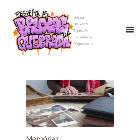
Wicca,
Bruxaria,
Sagrado
Feminino e
Paganismo
Memórias