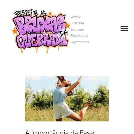
Wicca,
Bruxaria,
Sagrado
Feminino e
Paganismo
A Importância da Fase