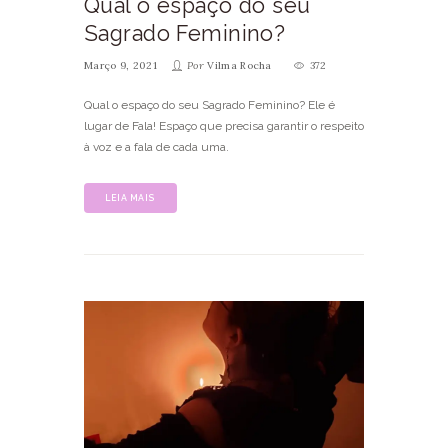
Qual o espaço do seu
Sagrado Feminino?
Março 9, 2021
Por
Vilma Rocha
372
Qual o espaço do seu Sagrado Feminino? Ele é
lugar de Fala! Espaço que precisa garantir o respeito
à voz e a fala de cada uma.
LEIA MAIS