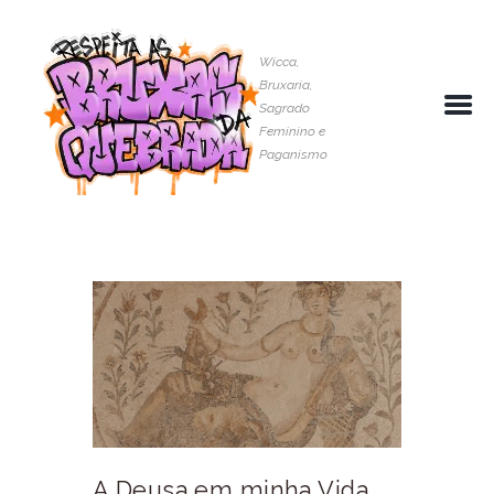
Wicca,
Bruxaria,
Sagrado
Feminino e
Paganismo
A Deusa em minha Vida