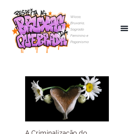
Wicca,
Bruxaria,
Sagrado
Feminino e
Paganismo
A Criminalização do