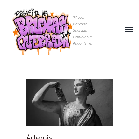
Wicca,
Bruxaria,
Sagrado
Feminino e
Paganismo
Ártemis