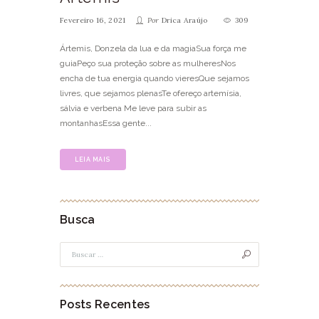
Fevereiro 16, 2021
Por
Drica Araújo
309
Ártemis, Donzela da lua e da magiaSua força me
guiaPeço sua proteção sobre as mulheresNos
encha de tua energia quando vieresQue sejamos
livres, que sejamos plenasTe ofereço artemísia,
sálvia e verbena Me leve para subir as
montanhasEssa gente...
LEIA MAIS
Busca
Posts Recentes